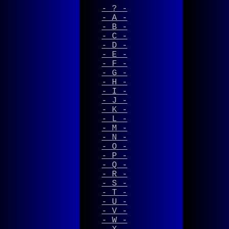
- ? -
- A -
- B -
- C -
- D -
- E -
- F -
- G -
- H -
- I -
- J -
- K -
- L -
- M -
- N -
- O -
- P -
- Q -
- R -
- S -
- T -
- U -
- V -
- W -