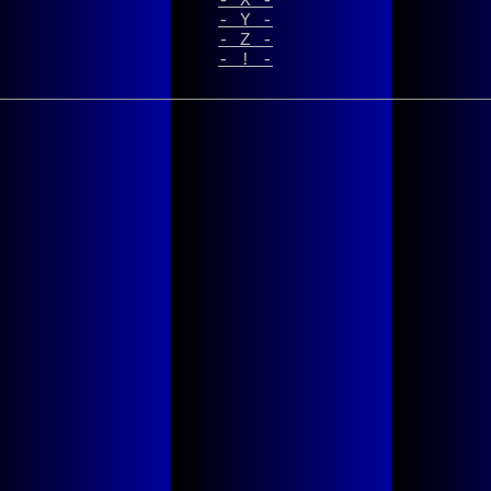
- X -
- Y -
- Z -
- ! -